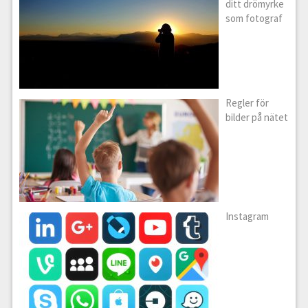
ditt drömyrke
som fotograf
Regler för
bilder på nätet
Instagram