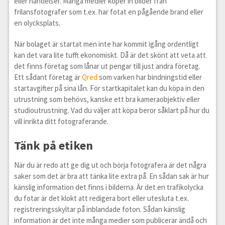
eller händelser. Många medier köper in bilder från
frilansfotografer som t.ex. har fotat en pågående brand eller
en olycksplats.
När bolaget är startat men inte har kommit igång ordentligt
kan det vara lite tufft ekonomiskt. Då är det skönt att veta att
det finns företag som lånar ut pengar till just andra företag.
Ett sådant företag är
Qred
som varken har bindningstid eller
startavgifter på sina lån. För startkapitalet kan du köpa in den
utrustning som behövs, kanske ett bra kameraobjektiv eller
studioutrustning. Vad du väljer att köpa beror såklart på hur du
vill inrikta ditt fotograferande.
Tänk på etiken
När du är redo att ge dig ut och börja fotografera är det några
saker som det är bra att tänka lite extra på. En sådan sak är hur
känslig information det finns i bilderna. Är det en trafikolycka
du fotar är det klokt att redigera bort eller utesluta t.ex.
registreringsskyltar på inblandade foton. Sådan känslig
information är det inte många medier som publicerar ändå och