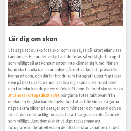
Lär dig om skon
Låt säga att du ska fota skor som ska säljas på nätet eller visas
i annonser. Här är det viktigt att de fotas så verklighetstroget
som möjligt så att konsumenten inte känner sig lurad. När en
kund ska handla damskor online går det varken att prova eller
känna på dem, och därför har du som fotograf i uppgift att visa
dem på bästa sätt. Genom att lära dig skons olika funktioner
och fördelar kan du ge extra fokus åt dem. En bred sko som ska
användas i ortopediskt syfte
bör gärna fotas rakt ovanifrån
medan en högklackad sko helst bör fotas från sidan. Ta gärna
några extra bilder på detaljer som mönster och material och se
till att du har tillräckligt bra ljus för att färgen ska bli så korrekt
som möjligt. Just damskor är väldigt tacksamma att
fotografera i detalj eftersom de ofta har stor variation när det