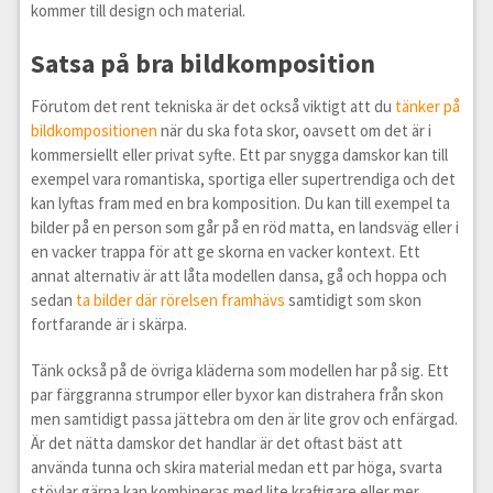
kommer till design och material.
Satsa på bra bildkomposition
Förutom det rent tekniska är det också viktigt att du
tänker på
bildkompositionen
när du ska fota skor, oavsett om det är i
kommersiellt eller privat syfte. Ett par snygga damskor kan till
exempel vara romantiska, sportiga eller supertrendiga och det
kan lyftas fram med en bra komposition. Du kan till exempel ta
bilder på en person som går på en röd matta, en landsväg eller i
en vacker trappa för att ge skorna en vacker kontext. Ett
annat alternativ är att låta modellen dansa, gå och hoppa och
sedan
ta bilder där rörelsen framhävs
samtidigt som skon
fortfarande är i skärpa.
Tänk också på de övriga kläderna som modellen har på sig. Ett
par färggranna strumpor eller byxor kan distrahera från skon
men samtidigt passa jättebra om den är lite grov och enfärgad.
Är det nätta damskor det handlar är det oftast bäst att
använda tunna och skira material medan ett par höga, svarta
stövlar gärna kan kombineras med lite kraftigare eller mer